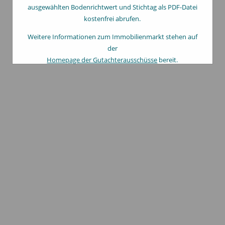
ausgewählten Bodenrichtwert und Stichtag als PDF-Datei
kostenfrei abrufen.
Weitere Informationen zum Immobilienmarkt stehen auf
der
Homepage der Gutachterausschüsse
bereit.
Hinweis:
Bodenrichtwerte für Flächen der Forstwirtschaft
ab
Stichtag 01.01.2025
flächendeckend
ohne Aufwuchs.